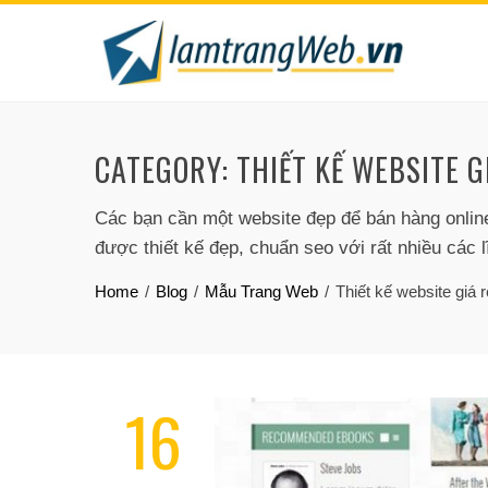
Skip
to
content
CATEGORY:
THIẾT KẾ WEBSITE G
Các bạn cần một website đẹp để bán hàng online 
được thiết kế đẹp, chuẩn seo với rất nhiều các 
Home
Blog
Mẫu Trang Web
Thiết kế website giá r
16