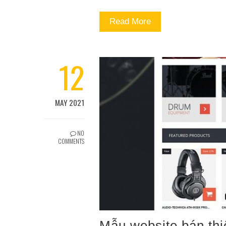
Read More
12
MAY 2021
NO
COMMENTS
Mẫu website bán thiế