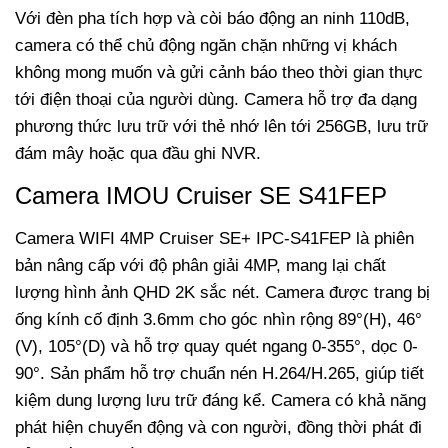
Với đèn pha tích hợp và còi báo động an ninh 110dB,
camera có thể chủ động ngăn chặn những vị khách
không mong muốn và gửi cảnh báo theo thời gian thực
tới điện thoại của người dùng. Camera hỗ trợ đa dạng
phương thức lưu trữ với thẻ nhớ lên tới 256GB, lưu trữ
đám mây hoặc qua đầu ghi NVR.
Camera IMOU Cruiser SE S41FEP
Camera WIFI 4MP Cruiser SE+ IPC-S41FEP là phiên
bản nâng cấp với độ phân giải 4MP, mang lại chất
lượng hình ảnh QHD 2K sắc nét. Camera được trang bị
ống kính cố định 3.6mm cho góc nhìn rộng 89°(H), 46°
(V), 105°(D) và hỗ trợ quay quét ngang 0-355°, dọc 0-
90°.
Sản phẩm hỗ trợ chuẩn nén H.264/H.265, giúp tiết
kiệm dung lượng lưu trữ đáng kể. Camera có khả năng
phát hiện chuyển động và con người, đồng thời phát đi