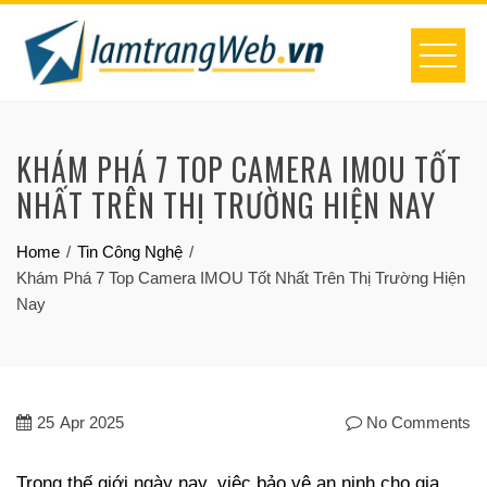
Skip
to
content
KHÁM PHÁ 7 TOP CAMERA IMOU TỐT
NHẤT TRÊN THỊ TRƯỜNG HIỆN NAY
Home
Tin Công Nghệ
Khám Phá 7 Top Camera IMOU Tốt Nhất Trên Thị Trường Hiện
Nay
25
Apr 2025
No Comments
Trong thế giới ngày nay, việc bảo vệ an ninh cho gia