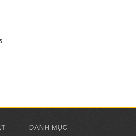
ế
ẤT
DANH MỤC