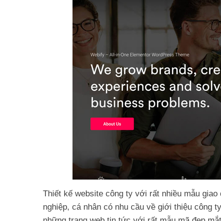
Thiết kế website công ty với rất nhiều mẫu giao
nghiệp, cá nhân có nhu cầu về giới thiệu công ty
những trang web tin tức với rất mẫu mã đẹp mắt,