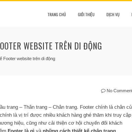
TRANG CHỦ
GIỚI THIỆU
DỊCH VỤ
FOOTER WEBSITE TRÊN DI ĐỘNG
kế Footer website trên di động
No Commen
Đầu trang – Thân trang – Chân trang. Footer chính là chân c
hính là vị trí được nhiều khách hàng ghé thăm khi truy cập
 thương hiệu, cũng như cải thiện cơ hội chuyển đổi khách
hiệm
Footer là gì
và
những cách thiết kế chân trang