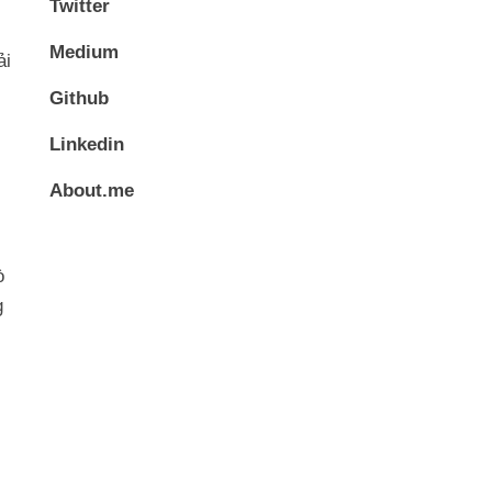
Twitter
Medium
ải
Github
Linkedin
About.me
ò
g